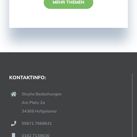
MEHR THEMEN
KONTAKTINFO:
Stoyhe Bedachungen
Am Platz 2a
34369 Hofgeismar
05671 7669641
0162 7138630